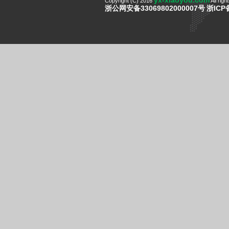
yx-xiaoyou.com
Copyright (C) 2016
All righ
浙公网安备33069802000007号
浙ICP