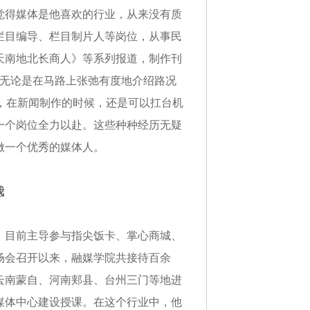
觉得媒体是
他
喜欢的行业
，
从来没有质
栏目编导、栏目制片人等岗位，从事民
天南地北长商人》等系列报道，制作刊
。无论是在马路上张弛有度地介绍路况
，在新闻制作的时候，还是可以扛台机
一个岗位全力以赴。这些种种经历无疑
做一个优秀的媒体人。
我
，目前主导参与指尖饭卡、掌心商城、
现场会召开以来，融媒学院共接待百余
云南蒙自、河南郏县、台州三门等地进
媒体中心建设授课。在这个行业中，他