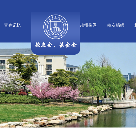
青春记忆
越州俊秀
校友捐赠