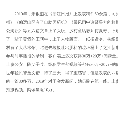
2019年，朱银燕在《浙江日报》上发表稿件60余篇，
棋》《偏远山区有了自助医药机》《暴风雨中诸暨警方的救
公殉职》等五六篇文章上了头版。乡村童话教师何夏寿、照
了一辈子黄酒的王阿牛，上了人物版面。一纸招贤令、杭绍
村有了大艺术馆、吃进去垃圾吐出肥料的垃圾桶上了之江新
参与时事播报的录制，客户端上多次获得30万+20万+阅读
上虞公安上阵父子兵、绍职学生都视频等都有30万+20万+的
世年轻民警詹文锴，待了三天，得了重感冒，但是发表的四篇文
的一篇30多万。2019年对于突发新闻，她仍跑在第一线。
拍摄视频。阅读量近10万。