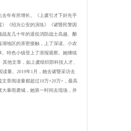
同比去年有所增长。《上虞引才下好先手
援》《绍兴公安的演练》《诸暨民警因
顾战友几十年的退役消防战士高越、酿
嘉湖地区的亲密接触，上了深读。小农
事。特色小镇登上了浙报观察。她继续
量。其他文章，如上虞组织部科技人才、
阅读量。2019年1月，她去诸暨采访去
章阅读量都超过10万+20万+，最高
上虞大暴雨袭城，她第一时间去现场，并