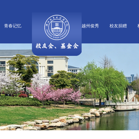
青春记忆
越州俊秀
校友捐赠