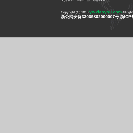
yx-xiaoyou.com
Copyright (C) 2016
All righ
浙公网安备33069802000007号
浙ICP